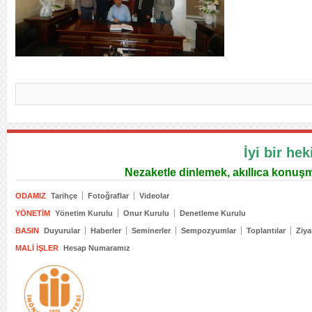
İyi bir hek
Nezaketle dinlemek, akıllıca konuş
ODAMIZ
Tarihçe
Fotoğraflar
Videolar
YÖNETIM
Yönetim Kurulu
Onur Kurulu
Denetleme Kurulu
BASIN
Duyurular
Haberler
Seminerler
Sempozyumlar
Toplantılar
Ziya
MALI İŞLER
Hesap Numaramız