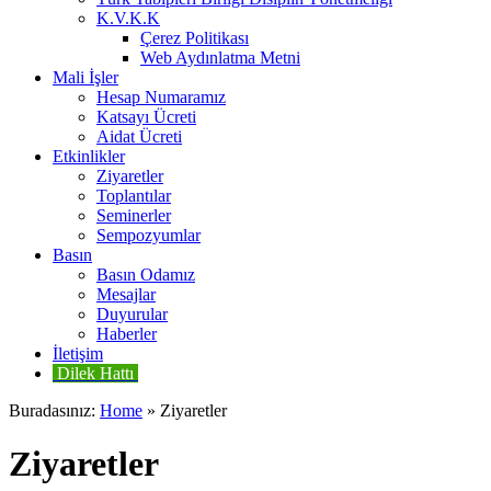
K.V.K.K
Çerez Politikası
Web Aydınlatma Metni
Mali İşler
Hesap Numaramız
Katsayı Ücreti
Aidat Ücreti
Etkinlikler
Ziyaretler
Toplantılar
Seminerler
Sempozyumlar
Basın
Basın Odamız
Mesajlar
Duyurular
Haberler
İletişim
Dilek Hattı
Buradasınız:
Home
»
Ziyaretler
Ziyaretler