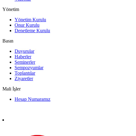
Yönetim
Yönetim Kurulu
Onur Kurulu
Denetleme Kurulu
Basın
Duyurular
Haberler
Seminerler
Sempozyumlar
Toplantılar
Ziyaretler
Mali İşler
Hesap Numaramız