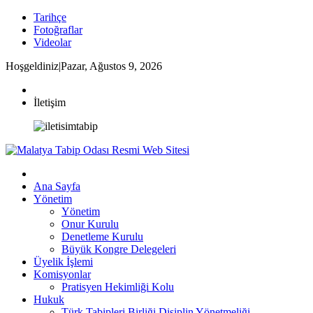
Tarihçe
Fotoğraflar
Videolar
Hoşgeldiniz
|
Pazar, Ağustos 9, 2026
İletişim
Ana Sayfa
Yönetim
Yönetim
Onur Kurulu
Denetleme Kurulu
Büyük Kongre Delegeleri
Üyelik İşlemi
Komisyonlar
Pratisyen Hekimliği Kolu
Hukuk
Türk Tabipleri Birliği Disiplin Yönetmeliği