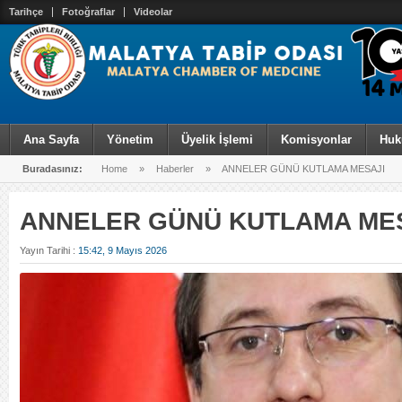
Tarihçe
Fotoğraflar
Videolar
Ana Sayfa
Yönetim
Üyelik İşlemi
Komisyonlar
Huk
Buradasınız:
Home
»
Haberler
»
ANNELER GÜNÜ KUTLAMA MESAJI
ANNELER GÜNÜ KUTLAMA ME
Yayın Tarihi :
15:42, 9 Mayıs 2026