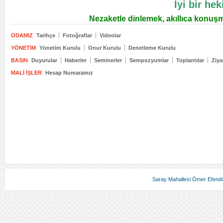
İyi bir hek
Nezaketle dinlemek, akıllıca konuş
ODAMIZ
Tarihçe
Fotoğraflar
Videolar
YÖNETIM
Yönetim Kurulu
Onur Kurulu
Denetleme Kurulu
BASIN
Duyurular
Haberler
Seminerler
Sempozyumlar
Toplantılar
Ziya
MALI İŞLER
Hesap Numaramız
Saray Mahallesi Ömer Efendi 