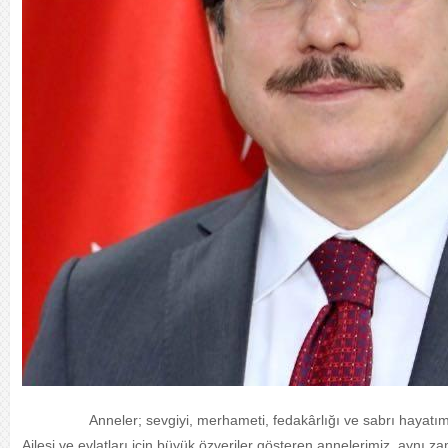
Anneler; sevgiyi, merhameti, fedakârlığı ve sabrı hayatımıza
Ailesi ve evlatları için büyük özveriler gösteren annelerimiz, aynı