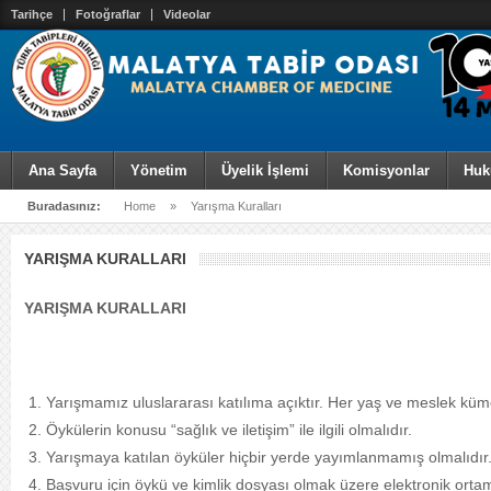
Tarihçe
Fotoğraflar
Videolar
Ana Sayfa
Yönetim
Üyelik İşlemi
Komisyonlar
Huk
Buradasınız:
Home
»
Yarışma Kuralları
YARIŞMA KURALLARI
YARIŞMA KURALLARI
Yarışmamız uluslararası katılıma açıktır. Her yaş ve meslek kümesi
Öykülerin konusu “sağlık ve iletişim” ile ilgili olmalıdır.
Yarışmaya katılan öyküler hiçbir yerde yayımlanmamış olmalıdır
Başvuru için öykü ve kimlik dosyası olmak üzere elektronik orta