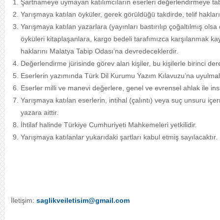
Şartnameye uymayan katılımcıların eserleri değerlendirmeye tab
Yarışmaya katılan öyküler, gerek görüldüğü takdirde, telif hakla
Yarışmaya katılan yazarlara (yayınları bastırılıp çoğaltılmış olsa
öyküleri kitaplaşanlara, kargo bedeli tarafımızca karşılanmak kaydı
haklarını Malatya Tabip Odası’na devredeceklerdir.
Değerlendirme jürisinde görev alan kişiler, bu kişilerle birinci d
Eserlerin yazımında Türk Dil Kurumu Yazım Kılavuzu’na uyulmalı
Eserler milli ve manevi değerlere, genel ve evrensel ahlak ile insa
Yarışmaya katılan eserlerin, intihal (çalıntı) veya suç unsuru içe
yazara aittir.
İhtilaf halinde Türkiye Cumhuriyeti Mahkemeleri yetkilidir.
Yarışmaya katılanlar yukarıdaki şartları kabul etmiş sayılacaktır.
İletişim:
saglikveiletisim@gmail.com