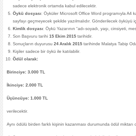
sadece elektronik ortamda kabul edilecektir.
Öykü dosyası
: Öyküler Microsoft Office Word programıyla A4 k
sayfayı geçmeyecek şekilde yazılmalıdır. Gönderilecek öyküyü 
Kimlik dosyası
: Öykü Yazarının “adı-soyadı, yaşı, cinsiyeti, mesl
Son Başvuru tarihi
15 Ekim 2015
tarihidir.
Sonuçların duyurusu
24 Aralık 2015
tarihinde Malatya Tabip Oda
Kişiler sadece bir öykü ile katılabilir.
Ödül olarak:
Birinciye: 3.000 TL
İkinciye: 2.000 TL
Üçüncüye: 1.000 TL
verilecektir.
Aynı ödülü birden farklı kişinin kazanması durumunda ödül miktarı o