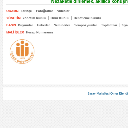
Nezaketle dinlemek, akıllıca konuş
ODAMIZ
Tarihçe
Fotoğraflar
Videolar
YÖNETIM
Yönetim Kurulu
Onur Kurulu
Denetleme Kurulu
BASIN
Duyurular
Haberler
Seminerler
Sempozyumlar
Toplantılar
Ziya
MALI İŞLER
Hesap Numaramız
Saray Mahallesi Ömer Efendi 