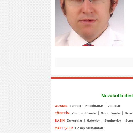
Nezaketle din
ODAMIZ
Tarihçe
Fotoğraflar
Videolar
YÖNETIM
Yönetim Kurulu
Onur Kurulu
Dene
BASIN
Duyurular
Haberler
Seminerler
Sem
MALI İŞLER
Hesap Numaramız