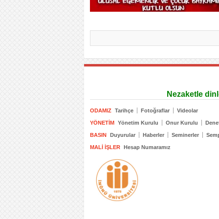
Nezaketle din
ODAMIZ
Tarihçe
Fotoğraflar
Videolar
YÖNETIM
Yönetim Kurulu
Onur Kurulu
Dene
BASIN
Duyurular
Haberler
Seminerler
Sem
MALI İŞLER
Hesap Numaramız