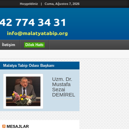
Hoşgeldiniz
|
Cuma, Ağustos 7, 2026
İletişim
Dilek Hattı
Malatya Tabip Odası Başkanı
66x1366
Uzm. Dr.
Mustafa
Sezai
DEMİREL
MESAJLAR