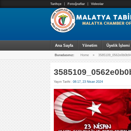
Tarihçe
Fotoğraflar
Videolar
Ana Sayfa
Yönetim
Üyelik İşlemi
Buradasınız:
Home
»
3585109_0562e0b0b9
3585109_0562e0b0
Yayın Tarihi :
08:17, 23 Nisan 2024