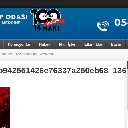
Komisyonlar
Hukuk
Mali İşler
Etkinlikler
Basın
42551426e76337a250eb68_1366x1366
b942551426e76337a250eb68_13