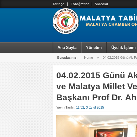
Tarihçe
Fotoğraflar
Videolar
Ana Sayfa
Yönetim
Üyelik İşlemi
Buradasınız:
Home
»
04.02.2015 Günü Ak Part
04.02.2015 Günü Ak
ve Malatya Millet V
Başkanı Prof Dr. Ahm
Yayın Tarihi :
11:32, 3 Eylül 2015