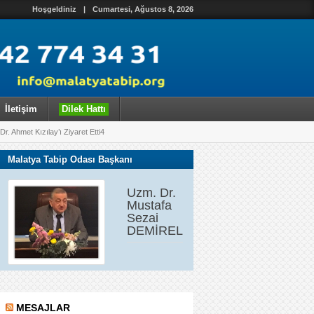
Hoşgeldiniz
|
Cumartesi, Ağustos 8, 2026
İletişim
Dilek Hattı
. Ahmet Kızılay’ı Ziyaret Etti4
Malatya Tabip Odası Başkanı
Uzm. Dr.
Mustafa
Sezai
DEMİREL
MESAJLAR