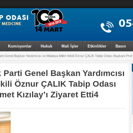
Komisyonlar
Hukuk
Mali İşler
Etkinlikler
Basın
i Genel Başkan Yardımcısı ve Malatya Millet Vekili Öznur ÇALIK Tabip Odası Başkanı Prof Dr
 Parti Genel Başkan Yardımcısı
ekili Öznur ÇALIK Tabip Odası
et Kızılay’ı Ziyaret Etti4