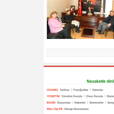
Nezaketle din
ODAMIZ
Tarihçe
Fotoğraflar
Videolar
YÖNETIM
Yönetim Kurulu
Onur Kurulu
Dene
BASIN
Duyurular
Haberler
Seminerler
Sem
MALI İŞLER
Hesap Numaramız